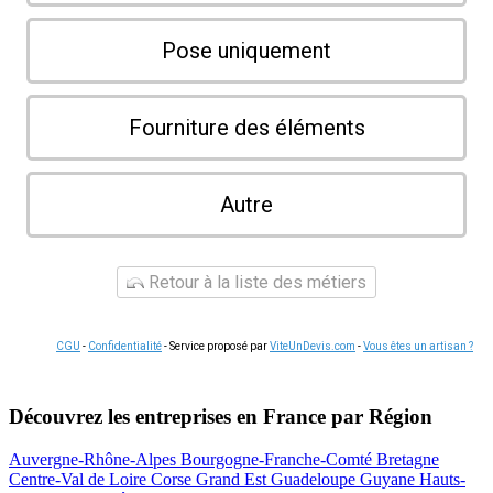
Pose uniquement
Fourniture des éléments
Autre
Retour à la liste des métiers
CGU
-
Confidentialité
- Service proposé par
ViteUnDevis.com
-
Vous êtes un artisan ?
Découvrez les entreprises en France par Région
Auvergne-Rhône-Alpes
Bourgogne-Franche-Comté
Bretagne
Centre-Val de Loire
Corse
Grand Est
Guadeloupe
Guyane
Hauts-