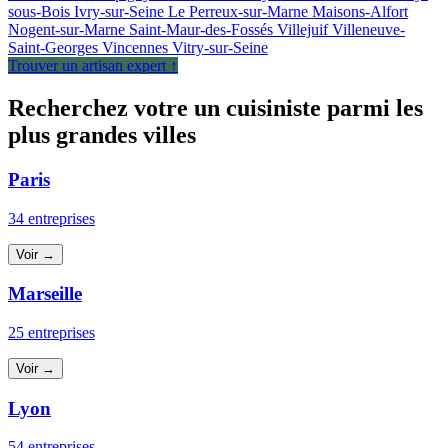
sous-Bois
Ivry-sur-Seine
Le Perreux-sur-Marne
Maisons-Alfort
Nogent-sur-Marne
Saint-Maur-des-Fossés
Villejuif
Villeneuve-
Saint-Georges
Vincennes
Vitry-sur-Seine
Trouver un artisan expert ↑
Recherchez votre un cuisiniste parmi les
plus grandes villes
Paris
34 entreprises
Voir →
Marseille
25 entreprises
Voir →
Lyon
54 entreprises