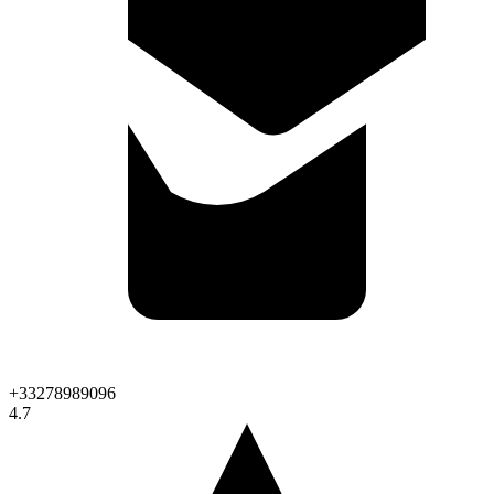
+33278989096
4.7