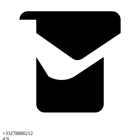
+33278880212
4.9