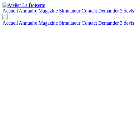
Accueil
Annuaire
Magazine
Simulateur
Contact
Demander 3 devis
Accueil
Annuaire
Magazine
Simulateur
Contact
Demander 3 devis