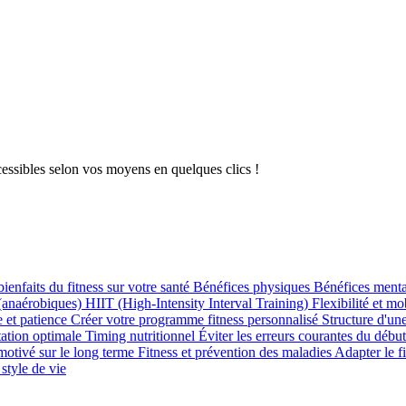
essibles selon vos moyens en quelques clics !
bienfaits du fitness sur votre santé
Bénéfices physiques
Bénéfices ment
 (anaérobiques)
HIIT (High-Intensity Interval Training)
Flexibilité et mo
e et patience
Créer votre programme fitness personnalisé
Structure d'un
ation optimale
Timing nutritionnel
Éviter les erreurs courantes du débu
motivé sur le long terme
Fitness et prévention des maladies
Adapter le f
style de vie