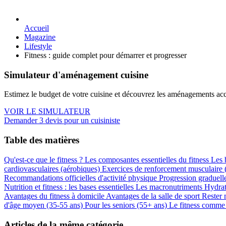
Accueil
Magazine
Lifestyle
Fitness : guide complet pour démarrer et progresser
Simulateur d'aménagement cuisine
Estimez le budget de votre cuisine et découvrez les aménagements acc
VOIR LE SIMULATEUR
Demander 3 devis pour un cuisiniste
Table des matières
Qu'est-ce que le fitness ?
Les composantes essentielles du fitness
Les 
cardiovasculaires (aérobiques)
Exercices de renforcement musculaire
Recommandations officielles d'activité physique
Progression graduell
Nutrition et fitness : les bases essentielles
Les macronutriments
Hydrat
Avantages du fitness à domicile
Avantages de la salle de sport
Rester 
d'âge moyen (35-55 ans)
Pour les seniors (55+ ans)
Le fitness comme 
Articles de la même catégorie