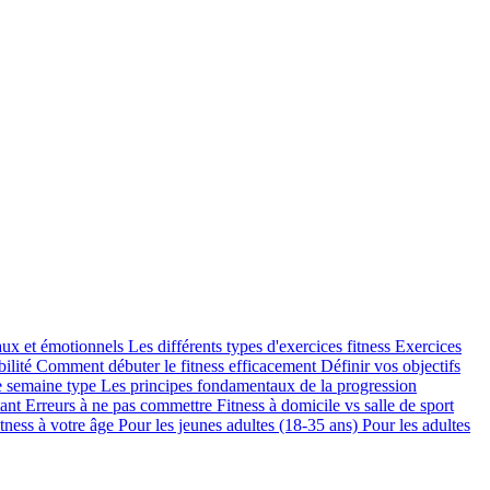
aux et émotionnels
Les différents types d'exercices fitness
Exercices
bilité
Comment débuter le fitness efficacement
Définir vos objectifs
e semaine type
Les principes fondamentaux de la progression
tant
Erreurs à ne pas commettre
Fitness à domicile vs salle de sport
itness à votre âge
Pour les jeunes adultes (18-35 ans)
Pour les adultes