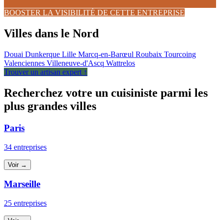
BOOSTER LA VISIBILITÉ DE CETTE ENTREPRISE
Villes dans le Nord
Douai
Dunkerque
Lille
Marcq-en-Barœul
Roubaix
Tourcoing
Valenciennes
Villeneuve-d'Ascq
Wattrelos
Trouver un artisan expert ↑
Recherchez votre un cuisiniste parmi les
plus grandes villes
Paris
34 entreprises
Voir →
Marseille
25 entreprises