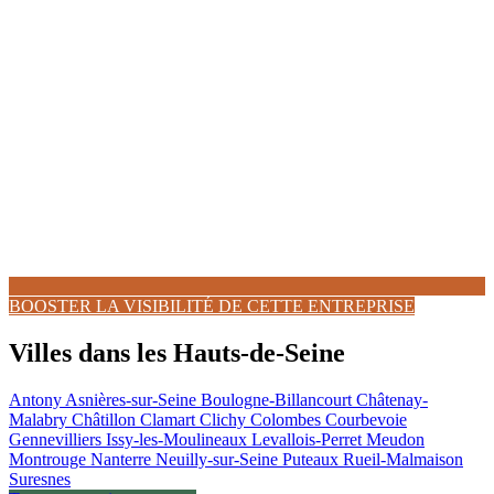
BOOSTER LA VISIBILITÉ DE CETTE ENTREPRISE
Villes dans les Hauts-de-Seine
Antony
Asnières-sur-Seine
Boulogne-Billancourt
Châtenay-
Malabry
Châtillon
Clamart
Clichy
Colombes
Courbevoie
Gennevilliers
Issy-les-Moulineaux
Levallois-Perret
Meudon
Montrouge
Nanterre
Neuilly-sur-Seine
Puteaux
Rueil-Malmaison
Suresnes