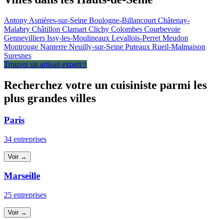
Antony
Asnières-sur-Seine
Boulogne-Billancourt
Châtenay-
Malabry
Châtillon
Clamart
Clichy
Colombes
Courbevoie
Gennevilliers
Issy-les-Moulineaux
Levallois-Perret
Meudon
Montrouge
Nanterre
Neuilly-sur-Seine
Puteaux
Rueil-Malmaison
Suresnes
Trouver un artisan expert ↑
Recherchez votre un cuisiniste parmi les
plus grandes villes
Paris
34 entreprises
Voir →
Marseille
25 entreprises
Voir →