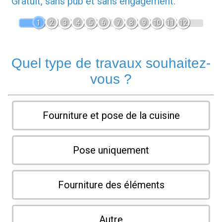
Gratuit, sans pub et sans engagement.
1
2
3
4
5
6
7
8
9
10
11
12
Quel type de travaux souhaitez-
vous ?
Fourniture et pose de la cuisine
Pose uniquement
Fourniture des éléments
Autre