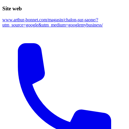
Site web
www.arthur-bonnet.com/magasin/chalon-sur-saone/?
utm_source=google&utm_medium=googlemybusiness/