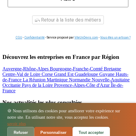
Retour à la liste des métiers
CGU
-
Confidentialité
- Service proposé par
ViteUnDevis.com
-
Vous êtes un artisan ?
Découvrez les entreprises en France par Région
Auvergne-Rhône-Alpes
Bourgogne-Franche-Comté
Bretagne
Centre-Val de Loire
Corse
Grand Est
Guadeloupe
Guyane
Hauts-
de-France
La Réunion
Martinique
Normandie
Nouvelle-Aquitaine
Occitanie
Pays de la Loire
Provence-Alpes-Côte d'Azur
Île-de-
France
Nos actualités les plus consultées
🍪 Nous utilisons des cookies pour améliorer votre expérience sur
Location bétonnière : guide complet et tarifs
notre site. En utilisant notre site, vous acceptez les cookies.
En
Régions
-
Départements
-
Villes
-
Entreprises
-
Marques
-
Contact
-
savoir plus
Espace presse
-
Mentions légales
Refuser
Personnaliser
Tout accepter
© 2026 Atelier La Boiserie. Tous droits réservés.