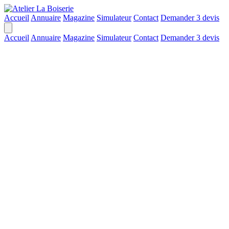
Accueil
Annuaire
Magazine
Simulateur
Contact
Demander 3 devis
Accueil
Annuaire
Magazine
Simulateur
Contact
Demander 3 devis