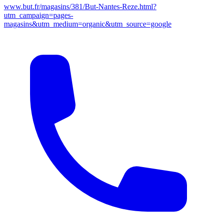
www.but.fr/magasins/381/But-Nantes-Reze.html?
utm_campaign=pages-
magasins&utm_medium=organic&utm_source=google