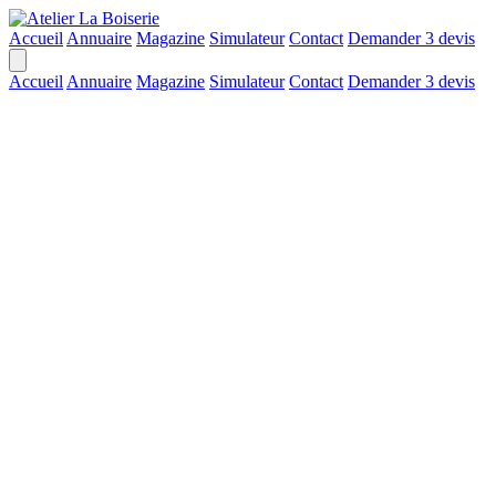
Accueil
Annuaire
Magazine
Simulateur
Contact
Demander 3 devis
Accueil
Annuaire
Magazine
Simulateur
Contact
Demander 3 devis