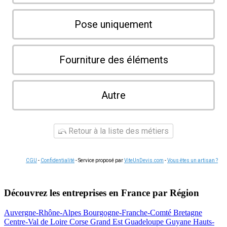
Pose uniquement
Fourniture des éléments
Autre
Retour à la liste des métiers
CGU
-
Confidentialité
- Service proposé par
ViteUnDevis.com
-
Vous êtes un artisan ?
Découvrez les entreprises en France par Région
Auvergne-Rhône-Alpes
Bourgogne-Franche-Comté
Bretagne
Centre-Val de Loire
Corse
Grand Est
Guadeloupe
Guyane
Hauts-