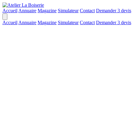
Accueil
Annuaire
Magazine
Simulateur
Contact
Demander 3 devis
Accueil
Annuaire
Magazine
Simulateur
Contact
Demander 3 devis