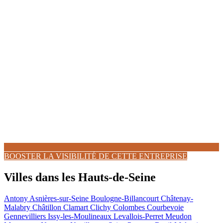
BOOSTER LA VISIBILITÉ DE CETTE ENTREPRISE
Villes dans les Hauts-de-Seine
Antony
Asnières-sur-Seine
Boulogne-Billancourt
Châtenay-
Malabry
Châtillon
Clamart
Clichy
Colombes
Courbevoie
Gennevilliers
Issy-les-Moulineaux
Levallois-Perret
Meudon