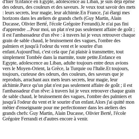
d'hier !Enfance en Egypte, adolescence au Liban, je suis déjà éprise
des odeurs, des couleurs et des saveurs. Je veux tout savoir des mets
: leurs secrets, leur magie, leur alchimie.En France, j'ai élargi mes
horizons dans les ateliers de grands chefs (Guy Martin, Alain
Ducasse, Olivier Berté, l'école Grégoire Ferrandi).Je n'ai pas fini
d'apprendre ...Pour moi, un plat n'est pas seulement affaire de goût ;
il est l'ambassadeur d'un rêve : à travers lui je veux retrouver chaque
grain de sable chaud, le bruissement des vagues, l'ombre des
palmiers et jusqu'à l'odeur du vent et le sourire d'un
enfant.Aujourd'hui, c'est cela que j'ai plaisir à transmettre, tout
simplement Tombée dans la marmite, toute petite.Enfance en
Egypte, adolescence au Liban, adulte toujours entre deux avions
vers le Moyen-Orient, la Grèce, la Turquie ou l'Italie.Et toujours,
toujours, curieuse des odeurs, des couleurs, des saveurs que je
reproduis, arrachant aux mets leurs secrets, leur magie, leur
alchimie.Parce qu'un plat n'est pas seulement affaire de goût ; il est
l'ambassadeur d'un rêve: à travers lui je veux retrouver chaque grain
de sable chaud, le bruissement des vagues, l'ombre des palmiers et
jusqu'à l'odeur du vent et le sourire d'un enfant.Alors j'ai quitté mon
métier d'enseignante pour me perfectionner dans les ateliers des
grands chefs: Guy Martin, Alain Ducasse, Olivier Berté, l'école
Grégoire Ferrandi et d'autres encore à venir.