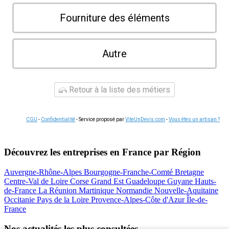
Fourniture des éléments
Autre
Retour à la liste des métiers
CGU
-
Confidentialité
- Service proposé par
ViteUnDevis.com
-
Vous êtes un artisan ?
Découvrez les entreprises en France par Région
Auvergne-Rhône-Alpes
Bourgogne-Franche-Comté
Bretagne
Centre-Val de Loire
Corse
Grand Est
Guadeloupe
Guyane
Hauts-
de-France
La Réunion
Martinique
Normandie
Nouvelle-Aquitaine
Occitanie
Pays de la Loire
Provence-Alpes-Côte d'Azur
Île-de-
France
Nos actualités les plus consultées