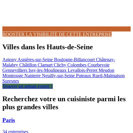
BOOSTER LA VISIBILITÉ DE CETTE ENTREPRISE
Villes dans les Hauts-de-Seine
Antony
Asnières-sur-Seine
Boulogne-Billancourt
Châtenay-
Malabry
Châtillon
Clamart
Clichy
Colombes
Courbevoie
Gennevilliers
Issy-les-Moulineaux
Levallois-Perret
Meudon
Montrouge
Nanterre
Neuilly-sur-Seine
Puteaux
Rueil-Malmaison
Suresnes
Trouver un artisan expert ↑
Recherchez votre un cuisiniste parmi les
plus grandes villes
Paris
34 entreprises