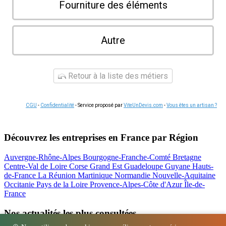
Fourniture des éléments
Autre
Retour à la liste des métiers
CGU
-
Confidentialité
- Service proposé par
ViteUnDevis.com
-
Vous êtes un artisan ?
Découvrez les entreprises en France par Région
Auvergne-Rhône-Alpes
Bourgogne-Franche-Comté
Bretagne
Centre-Val de Loire
Corse
Grand Est
Guadeloupe
Guyane
Hauts-
de-France
La Réunion
Martinique
Normandie
Nouvelle-Aquitaine
Occitanie
Pays de la Loire
Provence-Alpes-Côte d'Azur
Île-de-
France
Nos actualités les plus consultées