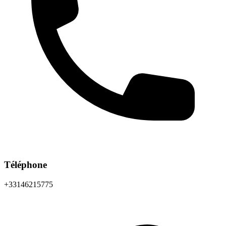
Téléphone
+33146215775