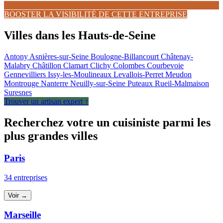
BOOSTER LA VISIBILITÉ DE CETTE ENTREPRISE
Villes dans les Hauts-de-Seine
Antony
Asnières-sur-Seine
Boulogne-Billancourt
Châtenay-
Malabry
Châtillon
Clamart
Clichy
Colombes
Courbevoie
Gennevilliers
Issy-les-Moulineaux
Levallois-Perret
Meudon
Montrouge
Nanterre
Neuilly-sur-Seine
Puteaux
Rueil-Malmaison
Suresnes
Trouver un artisan expert ↑
Recherchez votre un cuisiniste parmi les
plus grandes villes
Paris
34 entreprises
Voir →
Marseille