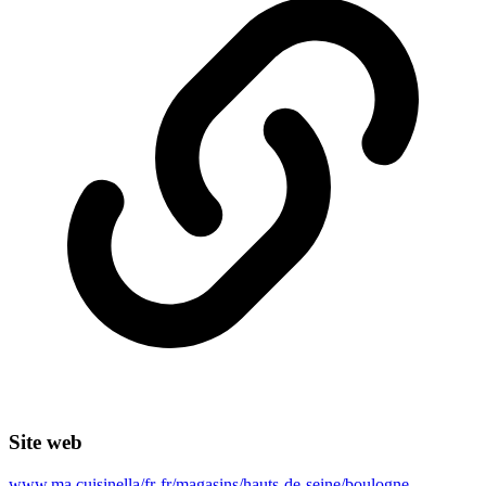
Site web
www.ma.cuisinella/fr-fr/magasins/hauts-de-seine/boulogne-