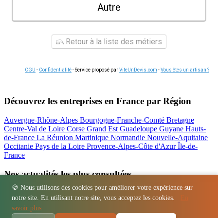
Autre
Retour à la liste des métiers
CGU
-
Confidentialité
- Service proposé par
ViteUnDevis.com
-
Vous êtes un artisan ?
Découvrez les entreprises en France par Région
Auvergne-Rhône-Alpes
Bourgogne-Franche-Comté
Bretagne
Centre-Val de Loire
Corse
Grand Est
Guadeloupe
Guyane
Hauts-
de-France
La Réunion
Martinique
Normandie
Nouvelle-Aquitaine
Occitanie
Pays de la Loire
Provence-Alpes-Côte d'Azur
Île-de-
France
Nos actualités les plus consultées
🍪 Nous utilisons des cookies pour améliorer votre expérience sur
Location bétonnière : guide complet et tarifs
notre site. En utilisant notre site, vous acceptez les cookies.
En
Régions
-
Départements
-
Villes
-
Entreprises
-
Marques
-
Contact
-
savoir plus
Espace presse
-
Mentions légales