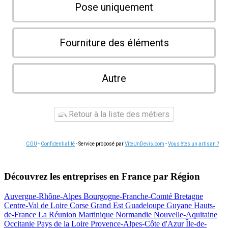
Pose uniquement
Fourniture des éléments
Autre
Retour à la liste des métiers
CGU
-
Confidentialité
- Service proposé par
ViteUnDevis.com
-
Vous êtes un artisan ?
Découvrez les entreprises en France par Région
Auvergne-Rhône-Alpes
Bourgogne-Franche-Comté
Bretagne
Centre-Val de Loire
Corse
Grand Est
Guadeloupe
Guyane
Hauts-
de-France
La Réunion
Martinique
Normandie
Nouvelle-Aquitaine
Occitanie
Pays de la Loire
Provence-Alpes-Côte d'Azur
Île-de-