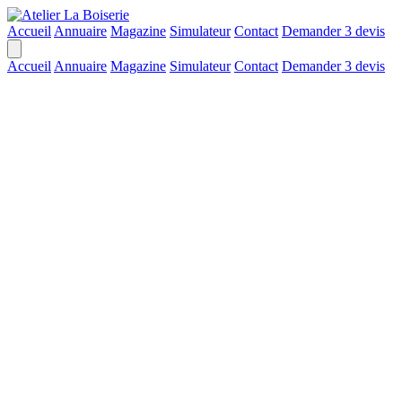
Accueil
Annuaire
Magazine
Simulateur
Contact
Demander 3 devis
Accueil
Annuaire
Magazine
Simulateur
Contact
Demander 3 devis