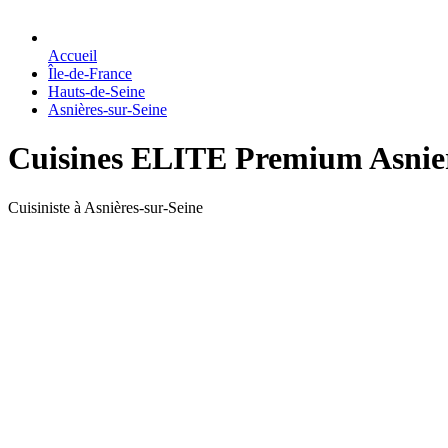
Accueil
Île-de-France
Hauts-de-Seine
Asnières-sur-Seine
Cuisines ELITE Premium Asniere
Cuisiniste à Asnières-sur-Seine