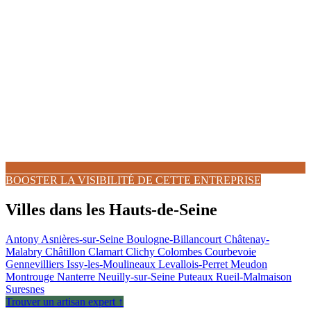
BOOSTER LA VISIBILITÉ DE CETTE ENTREPRISE
Villes dans les Hauts-de-Seine
Antony
Asnières-sur-Seine
Boulogne-Billancourt
Châtenay-
Malabry
Châtillon
Clamart
Clichy
Colombes
Courbevoie
Gennevilliers
Issy-les-Moulineaux
Levallois-Perret
Meudon
Montrouge
Nanterre
Neuilly-sur-Seine
Puteaux
Rueil-Malmaison
Suresnes
Trouver un artisan expert ↑