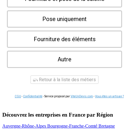
Pose uniquement
Fourniture des éléments
Autre
Retour à la liste des métiers
CGU
-
Confidentialité
- Service proposé par
ViteUnDevis.com
-
Vous êtes un artisan ?
Découvrez les entreprises en France par Région
Auvergne-Rhône-Alpes
Bourgogne-Franche-Comté
Bretagne