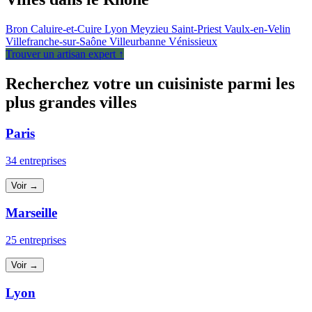
Bron
Caluire-et-Cuire
Lyon
Meyzieu
Saint-Priest
Vaulx-en-Velin
Villefranche-sur-Saône
Villeurbanne
Vénissieux
Trouver un artisan expert ↑
Recherchez votre un cuisiniste parmi les
plus grandes villes
Paris
34 entreprises
Voir →
Marseille
25 entreprises
Voir →
Lyon