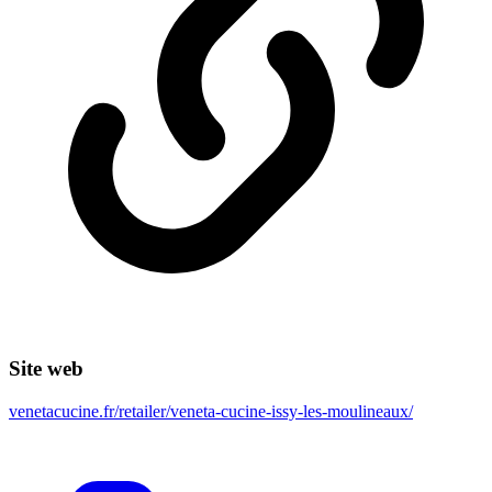
Site web
venetacucine.fr/retailer/veneta-cucine-issy-les-moulineaux/