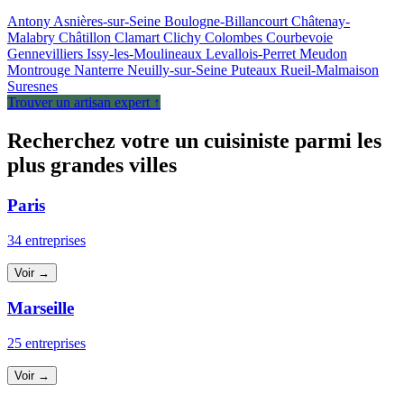
Antony
Asnières-sur-Seine
Boulogne-Billancourt
Châtenay-
Malabry
Châtillon
Clamart
Clichy
Colombes
Courbevoie
Gennevilliers
Issy-les-Moulineaux
Levallois-Perret
Meudon
Montrouge
Nanterre
Neuilly-sur-Seine
Puteaux
Rueil-Malmaison
Suresnes
Trouver un artisan expert ↑
Recherchez votre un cuisiniste parmi les
plus grandes villes
Paris
34 entreprises
Voir →
Marseille
25 entreprises
Voir →