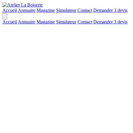
Accueil
Annuaire
Magazine
Simulateur
Contact
Demander 3 devis
Accueil
Annuaire
Magazine
Simulateur
Contact
Demander 3 devis