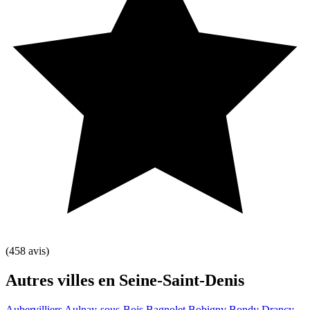
(458 avis)
Leaflet
|
©
OpenStreetMap
contributors
+
Autres villes en Seine-Saint-Denis
−
Aubervilliers
Aulnay-sous-Bois
Bagnolet
Bobigny
Bondy
Drancy