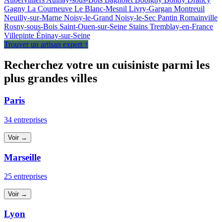
Gagny
La Courneuve
Le Blanc-Mesnil
Livry-Gargan
Montreuil
Neuilly-sur-Marne
Noisy-le-Grand
Noisy-le-Sec
Pantin
Romainville
Rosny-sous-Bois
Saint-Ouen-sur-Seine
Stains
Tremblay-en-France
Villepinte
Épinay-sur-Seine
Trouver un artisan expert ↑
Recherchez votre un cuisiniste parmi les
plus grandes villes
Paris
34 entreprises
Voir →
Marseille
25 entreprises
Voir →
Lyon