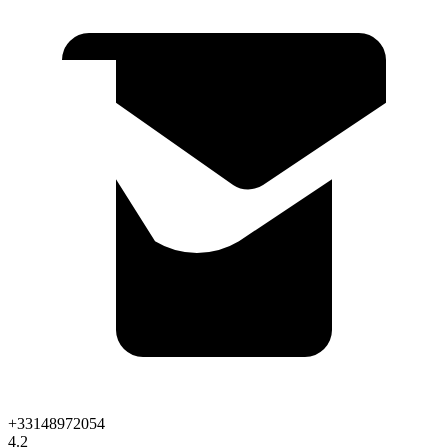
+33148972054
4.2