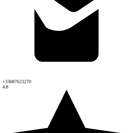
+33687623270
4.8