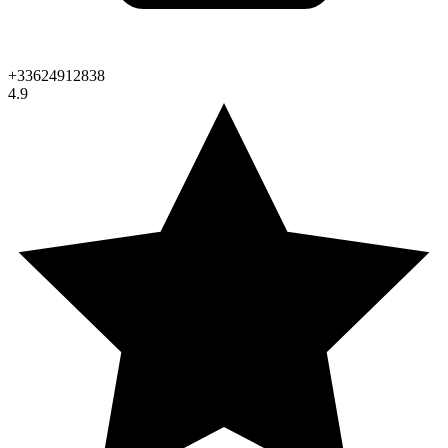
+33624912838
4.9