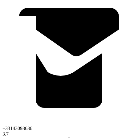
+33143093636
3.7