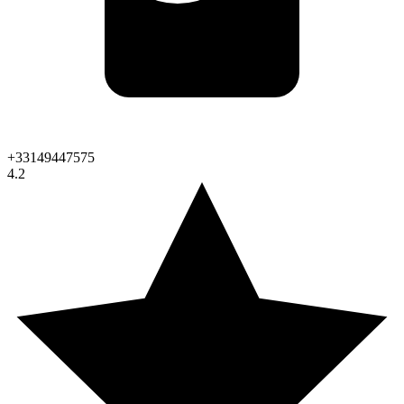
+33149447575
4.2