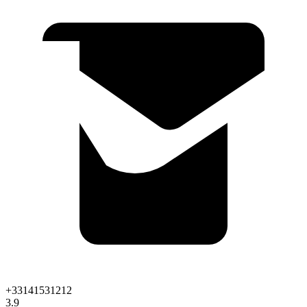
+33141531212
3.9