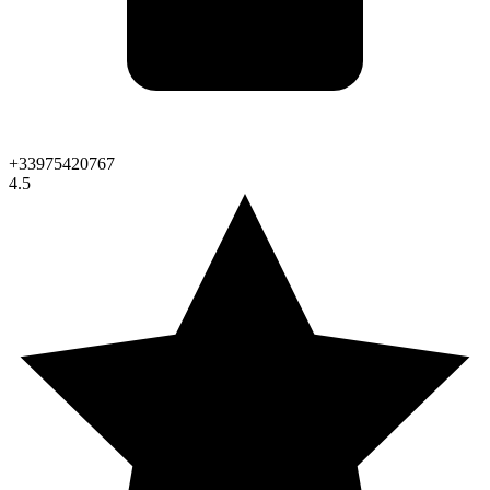
+33975420767
4.5