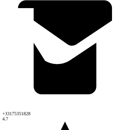
+33175351828
4.7