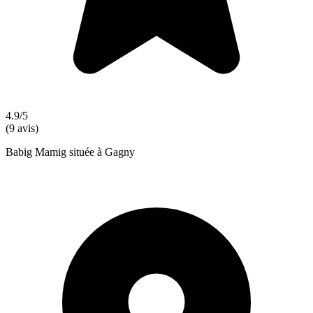
4.9/5
(9 avis)
Babig Mamig située à Gagny