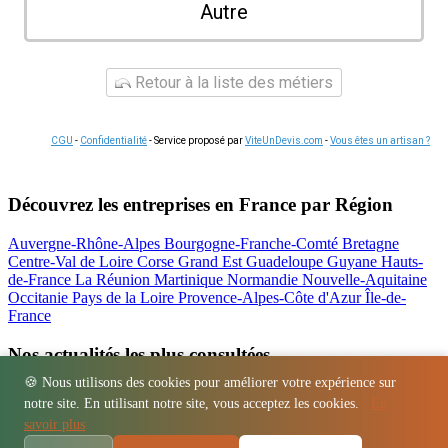
Autre
Retour à la liste des métiers
CGU
-
Confidentialité
- Service proposé par
ViteUnDevis.com
-
Vous êtes un artisan ?
Découvrez les entreprises en France par Région
Auvergne-Rhône-Alpes
Bourgogne-Franche-Comté
Bretagne
Centre-Val de Loire
Corse
Grand Est
Guadeloupe
Guyane
Hauts-
de-France
La Réunion
Martinique
Normandie
Nouvelle-Aquitaine
Occitanie
Pays de la Loire
Provence-Alpes-Côte d'Azur
Île-de-
France
Nos actualités les plus consultées
🍪 Nous utilisons des cookies pour améliorer votre expérience sur
Location bétonnière : guide complet et tarifs
notre site. En utilisant notre site, vous acceptez les cookies.
En
Régions
-
Départements
-
Villes
-
Entreprises
-
Marques
-
Contact
-
savoir plus
Espace presse
-
Mentions légales