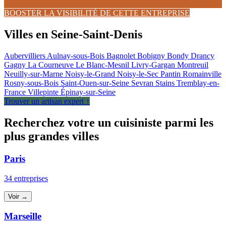
BOOSTER LA VISIBILITÉ DE CETTE ENTREPRISE
Villes en Seine-Saint-Denis
Aubervilliers
Aulnay-sous-Bois
Bagnolet
Bobigny
Bondy
Drancy
Gagny
La Courneuve
Le Blanc-Mesnil
Livry-Gargan
Montreuil
Neuilly-sur-Marne
Noisy-le-Grand
Noisy-le-Sec
Pantin
Romainville
Rosny-sous-Bois
Saint-Ouen-sur-Seine
Sevran
Stains
Tremblay-en-
France
Villepinte
Épinay-sur-Seine
Trouver un artisan expert ↑
Recherchez votre un cuisiniste parmi les
plus grandes villes
Paris
34 entreprises
Voir →
Marseille