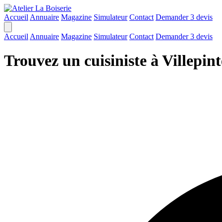
Accueil
Annuaire
Magazine
Simulateur
Contact
Demander 3 devis
Accueil
Annuaire
Magazine
Simulateur
Contact
Demander 3 devis
Trouvez un cuisiniste à Villepint