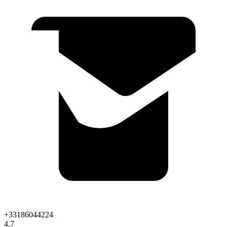
+33186044224
4.7