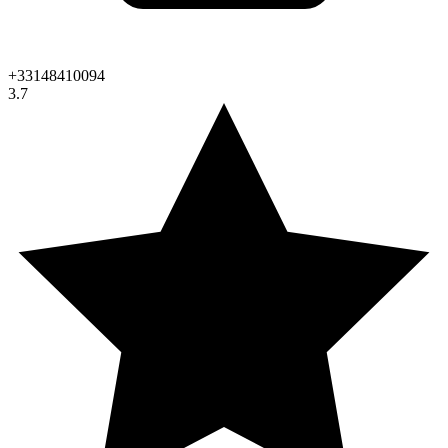
+33148410094
3.7