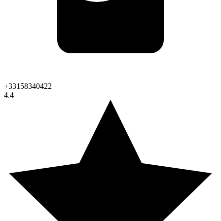
+33158340422
4.4