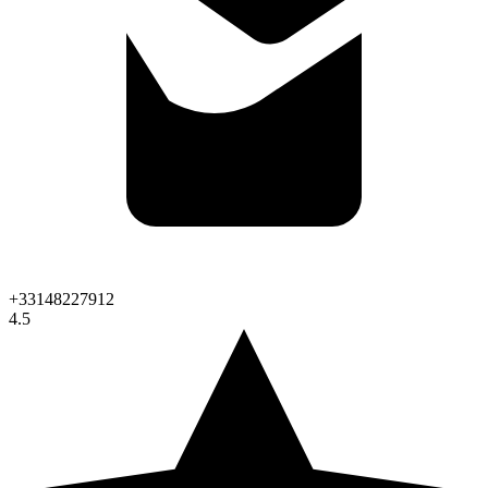
+33148227912
4.5