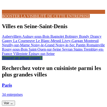
BOOSTER LA VISIBILITÉ DE CETTE ENTREPRISE
Villes en Seine-Saint-Denis
Aubervilliers
Aulnay-sous-Bois
Bagnolet
Bobigny
Bondy
Drancy
Gagny
La Courneuve
Le Blanc-Mesnil
Livry-Gargan
Montreuil
Neuilly-sur-Marne
Noisy-le-Grand
Noisy-le-Sec
Pantin
Romainville
Rosny-sous-Bois
Saint-Ouen-sur-Seine
Sevran
Stains
Tremblay-en-
France
Villepinte
Épinay-sur-Seine
Trouver un artisan expert ↑
Recherchez votre un cuisiniste parmi les
plus grandes villes
Paris
34 entreprises
Voir →