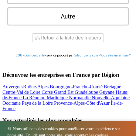
Autre
Retour à la liste des métiers
CGU
-
Confidentialité
- Service proposé par
ViteUnDevis.com
-
Vous êtes un artisan ?
Découvrez les entreprises en France par Région
Auvergne-Rhône-Alpes
Bourgogne-Franche-Comté
Bretagne
Centre-Val de Loire
Corse
Grand Est
Guadeloupe
Guyane
Hauts-
de-France
La Réunion
Martinique
Normandie
Nouvelle-Aquitaine
Occitanie
Pays de la Loire
Provence-Alpes-Côte d'Azur
Île-de-
France
Nos actualités les plus consultées
🍪 Nous utilisons des cookies pour améliorer votre expérience sur
Location bétonnière : guide complet et tarifs
notre site. En utilisant notre site, vous acceptez les cookies.
En