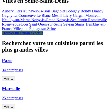
Villes en Seine-Saint-Denis
Aubervilliers
Aulnay-sous-Bois
Bagnolet
Bobigny
Bondy
Drancy
Gagny
La Courneuve
Le Blanc-Mesnil
Livry-Gargan
Montreuil
Neuilly-sur-Marne
Noisy-le-Grand
Noisy-le-Sec
Pantin
Romainville
Rosny-sous-Bois
Saint-Ouen-sur-Seine
Sevran
Stains
Tremblay-en-
France
Villepinte
Épinay-sur-Seine
Trouver un artisan expert ↑
Recherchez votre un cuisiniste parmi les
plus grandes villes
Paris
34 entreprises
Voir →
Marseille
25 entreprises
Voir →