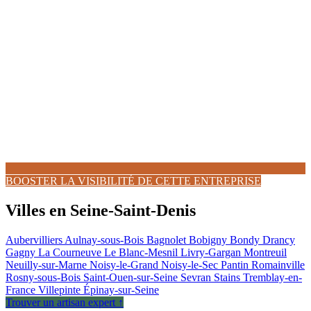
BOOSTER LA VISIBILITÉ DE CETTE ENTREPRISE
Villes en Seine-Saint-Denis
Aubervilliers
Aulnay-sous-Bois
Bagnolet
Bobigny
Bondy
Drancy
Gagny
La Courneuve
Le Blanc-Mesnil
Livry-Gargan
Montreuil
Neuilly-sur-Marne
Noisy-le-Grand
Noisy-le-Sec
Pantin
Romainville
Rosny-sous-Bois
Saint-Ouen-sur-Seine
Sevran
Stains
Tremblay-en-
France
Villepinte
Épinay-sur-Seine
Trouver un artisan expert ↑