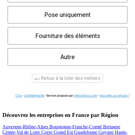
Pose uniquement
Fourniture des éléments
Autre
Retour à la liste des métiers
CGU
-
Confidentialité
- Service proposé par
ViteUnDevis.com
-
Vous êtes un artisan ?
Découvrez les entreprises en France par Région
Auvergne-Rhône-Alpes
Bourgogne-Franche-Comté
Bretagne
Centre-Val de Loire
Corse
Grand Est
Guadeloupe
Guyane
Hauts-