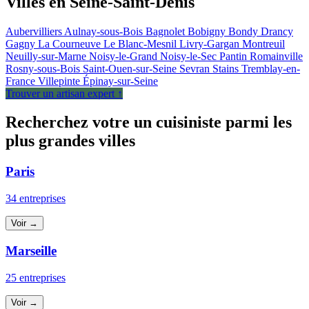
Villes en Seine-Saint-Denis
Aubervilliers
Aulnay-sous-Bois
Bagnolet
Bobigny
Bondy
Drancy
Gagny
La Courneuve
Le Blanc-Mesnil
Livry-Gargan
Montreuil
Neuilly-sur-Marne
Noisy-le-Grand
Noisy-le-Sec
Pantin
Romainville
Rosny-sous-Bois
Saint-Ouen-sur-Seine
Sevran
Stains
Tremblay-en-
France
Villepinte
Épinay-sur-Seine
Trouver un artisan expert ↑
Recherchez votre un cuisiniste parmi les
plus grandes villes
Paris
34 entreprises
Voir →
Marseille
25 entreprises
Voir →