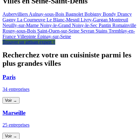
Villes en Seine-Saint-Denis
Aubervilliers
Aulnay-sous-Bois
Bagnolet
Bobigny
Bondy
Drancy
Gagny
La Courneuve
Le Blanc-Mesnil
Livry-Gargan
Montreuil
Neuilly-sur-Marne
Noisy-le-Grand
Noisy-le-Sec
Pantin
Romainville
Rosny-sous-Bois
Saint-Ouen-sur-Seine
Sevran
Stains
Tremblay-en-
France
Villepinte
Épinay-sur-Seine
Trouver un artisan expert ↑
Recherchez votre un cuisiniste parmi les
plus grandes villes
Paris
34 entreprises
Voir →
Marseille
25 entreprises
Voir →