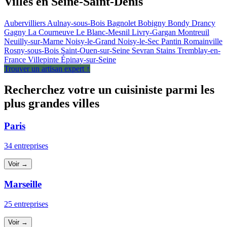
Villes en Seine-Saint-Denis
Aubervilliers
Aulnay-sous-Bois
Bagnolet
Bobigny
Bondy
Drancy
Gagny
La Courneuve
Le Blanc-Mesnil
Livry-Gargan
Montreuil
Neuilly-sur-Marne
Noisy-le-Grand
Noisy-le-Sec
Pantin
Romainville
Rosny-sous-Bois
Saint-Ouen-sur-Seine
Sevran
Stains
Tremblay-en-
France
Villepinte
Épinay-sur-Seine
Trouver un artisan expert ↑
Recherchez votre un cuisiniste parmi les
plus grandes villes
Paris
34 entreprises
Voir →
Marseille
25 entreprises
Voir →