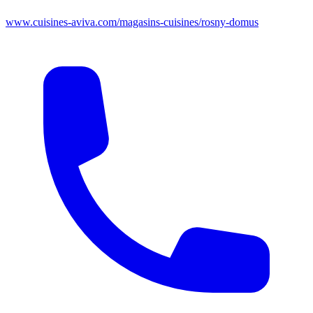
www.cuisines-aviva.com/magasins-cuisines/rosny-domus