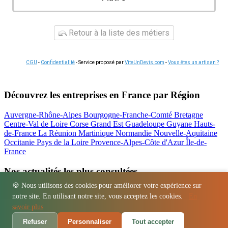
Retour à la liste des métiers
CGU
-
Confidentialité
- Service proposé par
ViteUnDevis.com
-
Vous êtes un artisan ?
Découvrez les entreprises en France par Région
Auvergne-Rhône-Alpes
Bourgogne-Franche-Comté
Bretagne
Centre-Val de Loire
Corse
Grand Est
Guadeloupe
Guyane
Hauts-
de-France
La Réunion
Martinique
Normandie
Nouvelle-Aquitaine
Occitanie
Pays de la Loire
Provence-Alpes-Côte d'Azur
Île-de-
France
Nos actualités les plus consultées
🍪 Nous utilisons des cookies pour améliorer votre expérience sur
Location bétonnière : guide complet et tarifs
notre site. En utilisant notre site, vous acceptez les cookies.
En
Régions
-
Départements
-
Villes
-
Entreprises
-
Marques
-
Contact
-
savoir plus
Espace presse
-
Mentions légales
Refuser
Personnaliser
Tout accepter
© 2026 Atelier La Boiserie. Tous droits réservés.