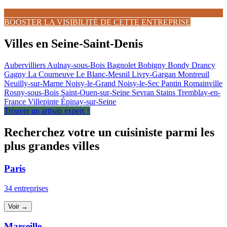
BOOSTER LA VISIBILITÉ DE CETTE ENTREPRISE
Villes en Seine-Saint-Denis
Aubervilliers
Aulnay-sous-Bois
Bagnolet
Bobigny
Bondy
Drancy
Gagny
La Courneuve
Le Blanc-Mesnil
Livry-Gargan
Montreuil
Neuilly-sur-Marne
Noisy-le-Grand
Noisy-le-Sec
Pantin
Romainville
Rosny-sous-Bois
Saint-Ouen-sur-Seine
Sevran
Stains
Tremblay-en-
France
Villepinte
Épinay-sur-Seine
Trouver un artisan expert ↑
Recherchez votre un cuisiniste parmi les
plus grandes villes
Paris
34 entreprises
Voir →
Marseille