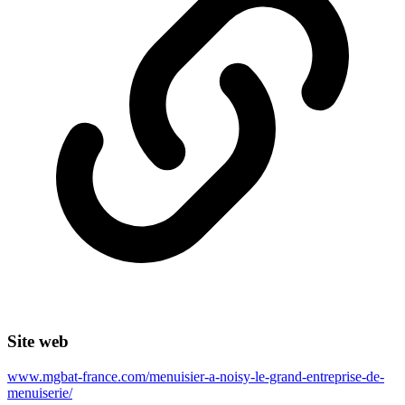
Site web
www.mgbat-france.com/menuisier-a-noisy-le-grand-entreprise-de-
menuiserie/