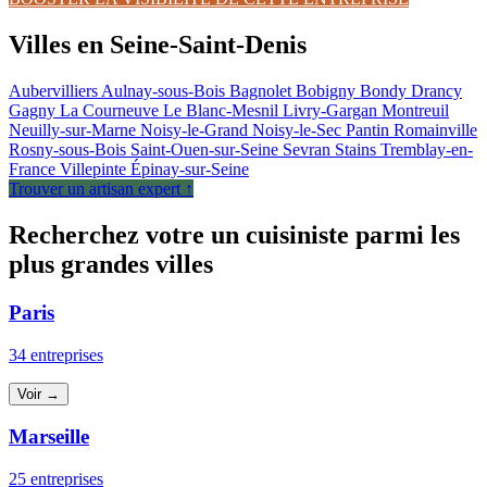
Villes en Seine-Saint-Denis
Aubervilliers
Aulnay-sous-Bois
Bagnolet
Bobigny
Bondy
Drancy
Gagny
La Courneuve
Le Blanc-Mesnil
Livry-Gargan
Montreuil
Neuilly-sur-Marne
Noisy-le-Grand
Noisy-le-Sec
Pantin
Romainville
Rosny-sous-Bois
Saint-Ouen-sur-Seine
Sevran
Stains
Tremblay-en-
France
Villepinte
Épinay-sur-Seine
Trouver un artisan expert ↑
Recherchez votre un cuisiniste parmi les
plus grandes villes
Paris
34 entreprises
Voir →
Marseille
25 entreprises