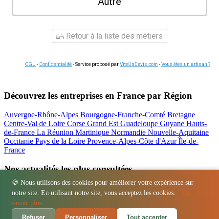
Autre
Retour à la liste des métiers
CGU
-
Confidentialité
- Service proposé par
ViteUnDevis.com
-
Vous êtes un artisan ?
Découvrez les entreprises en France par Région
Auvergne-Rhône-Alpes
Bourgogne-Franche-Comté
Bretagne
Centre-Val de Loire
Corse
Grand Est
Guadeloupe
Guyane
Hauts-
de-France
La Réunion
Martinique
Normandie
Nouvelle-Aquitaine
Occitanie
Pays de la Loire
Provence-Alpes-Côte d'Azur
Île-de-
France
Nos actualités les plus consultées
🍪 Nous utilisons des cookies pour améliorer votre expérience sur
Location bétonnière : guide complet et tarifs
notre site. En utilisant notre site, vous acceptez les cookies.
En
Régions
-
Départements
-
Villes
-
Entreprises
-
Marques
-
Contact
-
savoir plus
Espace presse
-
Mentions légales
Refuser
Personnaliser
Tout accepter