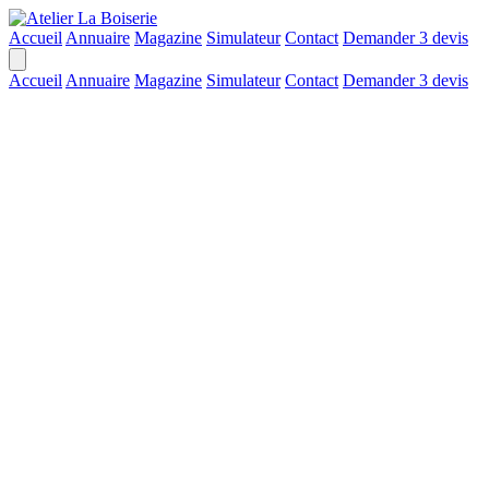
Accueil
Annuaire
Magazine
Simulateur
Contact
Demander 3 devis
Accueil
Annuaire
Magazine
Simulateur
Contact
Demander 3 devis