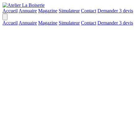
Accueil
Annuaire
Magazine
Simulateur
Contact
Demander 3 devis
Accueil
Annuaire
Magazine
Simulateur
Contact
Demander 3 devis