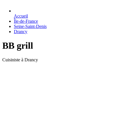
Accueil
Île-de-France
Seine-Saint-Denis
Drancy
BB grill
Cuisiniste à Drancy