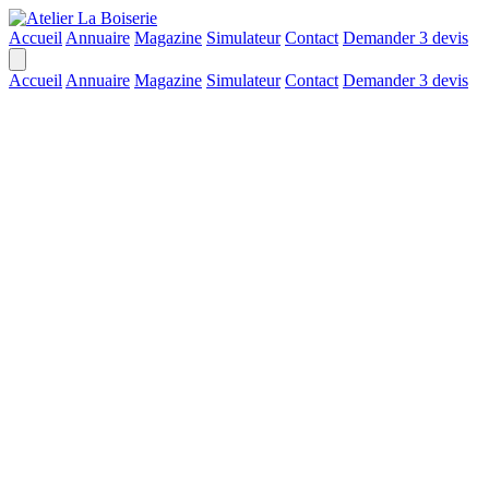
Accueil
Annuaire
Magazine
Simulateur
Contact
Demander 3 devis
Accueil
Annuaire
Magazine
Simulateur
Contact
Demander 3 devis