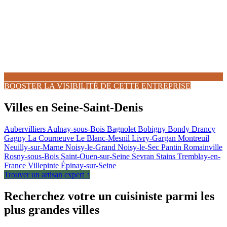
BOOSTER LA VISIBILITÉ DE CETTE ENTREPRISE
Villes en Seine-Saint-Denis
Aubervilliers
Aulnay-sous-Bois
Bagnolet
Bobigny
Bondy
Drancy
Gagny
La Courneuve
Le Blanc-Mesnil
Livry-Gargan
Montreuil
Neuilly-sur-Marne
Noisy-le-Grand
Noisy-le-Sec
Pantin
Romainville
Rosny-sous-Bois
Saint-Ouen-sur-Seine
Sevran
Stains
Tremblay-en-
France
Villepinte
Épinay-sur-Seine
Trouver un artisan expert ↑
Recherchez votre un cuisiniste parmi les
plus grandes villes