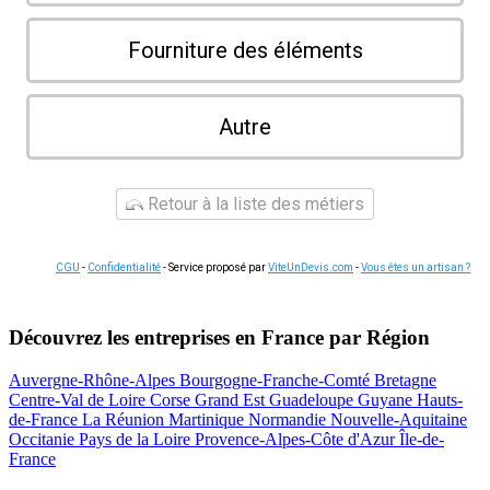
Fourniture des éléments
Autre
Retour à la liste des métiers
CGU
-
Confidentialité
- Service proposé par
ViteUnDevis.com
-
Vous êtes un artisan ?
Découvrez les entreprises en France par Région
Auvergne-Rhône-Alpes
Bourgogne-Franche-Comté
Bretagne
Centre-Val de Loire
Corse
Grand Est
Guadeloupe
Guyane
Hauts-
de-France
La Réunion
Martinique
Normandie
Nouvelle-Aquitaine
Occitanie
Pays de la Loire
Provence-Alpes-Côte d'Azur
Île-de-
France