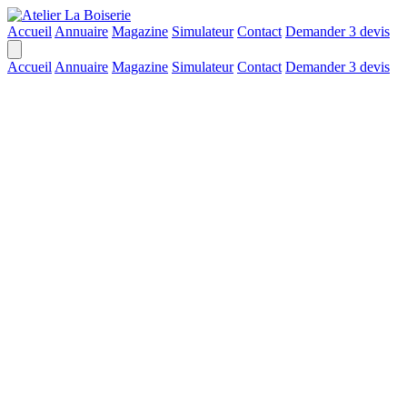
Accueil
Annuaire
Magazine
Simulateur
Contact
Demander 3 devis
Accueil
Annuaire
Magazine
Simulateur
Contact
Demander 3 devis