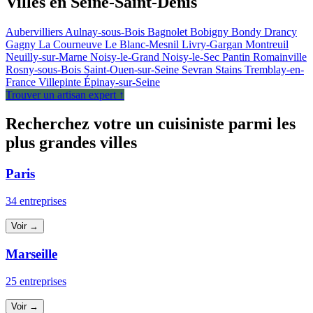
Villes en Seine-Saint-Denis
Aubervilliers
Aulnay-sous-Bois
Bagnolet
Bobigny
Bondy
Drancy
Gagny
La Courneuve
Le Blanc-Mesnil
Livry-Gargan
Montreuil
Neuilly-sur-Marne
Noisy-le-Grand
Noisy-le-Sec
Pantin
Romainville
Rosny-sous-Bois
Saint-Ouen-sur-Seine
Sevran
Stains
Tremblay-en-
France
Villepinte
Épinay-sur-Seine
Trouver un artisan expert ↑
Recherchez votre un cuisiniste parmi les
plus grandes villes
Paris
34 entreprises
Voir →
Marseille
25 entreprises
Voir →