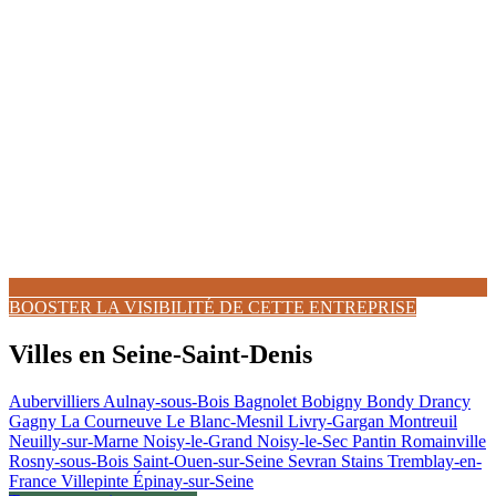
BOOSTER LA VISIBILITÉ DE CETTE ENTREPRISE
Villes en Seine-Saint-Denis
Aubervilliers
Aulnay-sous-Bois
Bagnolet
Bobigny
Bondy
Drancy
Gagny
La Courneuve
Le Blanc-Mesnil
Livry-Gargan
Montreuil
Neuilly-sur-Marne
Noisy-le-Grand
Noisy-le-Sec
Pantin
Romainville
Rosny-sous-Bois
Saint-Ouen-sur-Seine
Sevran
Stains
Tremblay-en-
France
Villepinte
Épinay-sur-Seine