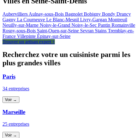
Villes en Seine-Saint-Denis
Aubervilliers
Aulnay-sous-Bois
Bagnolet
Bobigny
Bondy
Drancy
Gagny
La Courneuve
Le Blanc-Mesnil
Livry-Gargan
Montreuil
Neuilly-sur-Marne
Noisy-le-Grand
Noisy-le-Sec
Pantin
Romainville
Rosny-sous-Bois
Saint-Ouen-sur-Seine
Sevran
Stains
Tremblay-en-
France
Villepinte
Épinay-sur-Seine
Trouver un artisan expert ↑
Recherchez votre un cuisiniste parmi les
plus grandes villes
Paris
34 entreprises
Voir →
Marseille
25 entreprises
Voir →