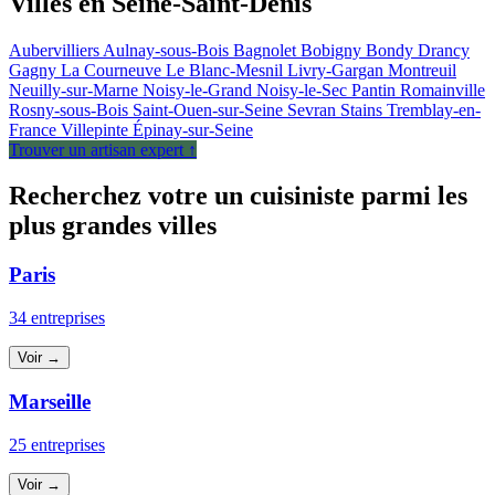
Villes en Seine-Saint-Denis
Aubervilliers
Aulnay-sous-Bois
Bagnolet
Bobigny
Bondy
Drancy
Gagny
La Courneuve
Le Blanc-Mesnil
Livry-Gargan
Montreuil
Neuilly-sur-Marne
Noisy-le-Grand
Noisy-le-Sec
Pantin
Romainville
Rosny-sous-Bois
Saint-Ouen-sur-Seine
Sevran
Stains
Tremblay-en-
France
Villepinte
Épinay-sur-Seine
Trouver un artisan expert ↑
Recherchez votre un cuisiniste parmi les
plus grandes villes
Paris
34 entreprises
Voir →
Marseille
25 entreprises
Voir →