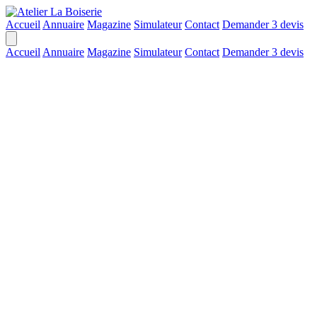
Accueil
Annuaire
Magazine
Simulateur
Contact
Demander 3 devis
Accueil
Annuaire
Magazine
Simulateur
Contact
Demander 3 devis