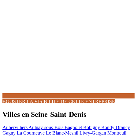
BOOSTER LA VISIBILITÉ DE CETTE ENTREPRISE
Villes en Seine-Saint-Denis
Aubervilliers
Aulnay-sous-Bois
Bagnolet
Bobigny
Bondy
Drancy
Gagny
La Courneuve
Le Blanc-Mesnil
Livry-Gargan
Montreuil