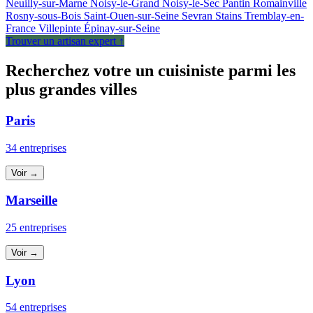
Neuilly-sur-Marne
Noisy-le-Grand
Noisy-le-Sec
Pantin
Romainville
Rosny-sous-Bois
Saint-Ouen-sur-Seine
Sevran
Stains
Tremblay-en-
France
Villepinte
Épinay-sur-Seine
Trouver un artisan expert ↑
Recherchez votre un cuisiniste parmi les
plus grandes villes
Paris
34 entreprises
Voir →
Marseille
25 entreprises
Voir →
Lyon
54 entreprises